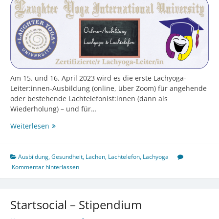
Am 15. und 16. April 2023 wird es die erste Lachyoga-
Leiter:innen-Ausbildung (online, über Zoom) für angehende
oder bestehende Lachtelefonist:innen (dann als
Wiederholung) – und für…
Lachyoga-
Weiterlesen
Ausbildung
mit
Lachtelefon-
Ausbildung
,
Gesundheit
,
Lachen
,
Lachtelefon
,
Lachyoga
Ergänzung
Kommentar hinterlassen
Startsocial – Stipendium