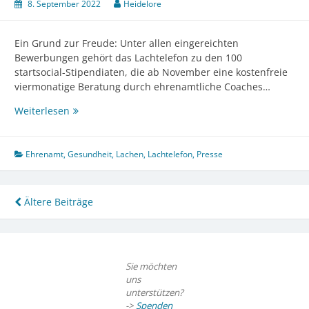
8. September 2022
Heidelore
Ein Grund zur Freude: Unter allen eingereichten
Bewerbungen gehört das Lachtelefon zu den 100
startsocial-Stipendiaten, die ab November eine kostenfreie
viermonatige Beratung durch ehrenamtliche Coaches…
Startsocial
Weiterlesen
–
Stipendium
Ehrenamt
,
Gesundheit
,
Lachen
,
Lachtelefon
,
Presse
Beitragsnavigation
Ältere Beiträge
Sie möchten
uns
unterstützen?
->
Spenden