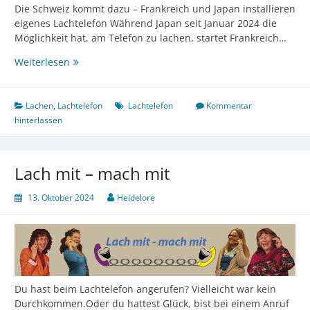
Die Schweiz kommt dazu – Frankreich und Japan installieren
eigenes Lachtelefon Während Japan seit Januar 2024 die
Möglichkeit hat, am Telefon zu lachen, startet Frankreich…
2024
Weiterlesen
–
Die
Idee
Lachen
,
Lachtelefon
Lachtelefon
Kommentar
des
hinterlassen
Lachtelefon
nimmt
Fahrt
Lach mit – mach mit
in
nahe
13. Oktober 2024
Heidelore
und
ferne
Länder
auf
Du hast beim Lachtelefon angerufen? Vielleicht war kein
Durchkommen.Oder du hattest Glück, bist bei einem Anruf