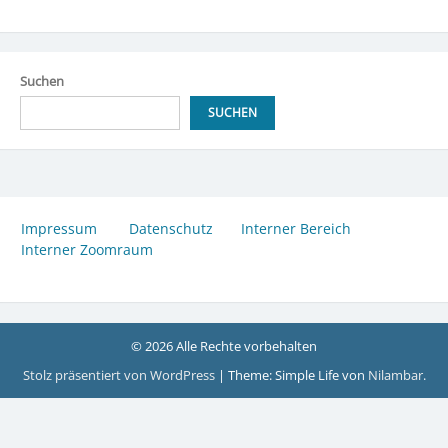
Suchen
SUCHEN
Impressum
Datenschutz
Interner Bereich
Interner Zoomraum
© 2026 Alle Rechte vorbehalten
Stolz präsentiert von WordPress
|
Theme: Simple Life von
Nilambar
.