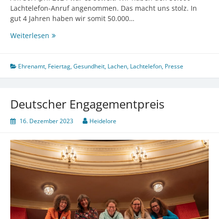
Lachtelefon-Anruf angenommen. Das macht uns stolz. In
gut 4 Jahren haben wir somit 50.000…
Der
Weiterlesen
50.000.
angenommene
Anruf
Ehrenamt
,
Feiertag
,
Gesundheit
,
Lachen
,
Lachtelefon
,
Presse
Deutscher Engagementpreis
16. Dezember 2023
Heidelore