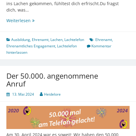
ins Lachen gekommen, fühltest dich erfrischt.Du fragst
dich, was…
Lach
Weiterlesen
mit
–
mach
Ausbildung
,
Ehrenamt
,
Lachen
,
Lachtelefon
Ehrenamt
,
mit
Ehrenamtliches Engagement
,
Lachtelefon
Kommentar
hinterlassen
Der 50.000. angenommene
Anruf
13. Mai 2024
Heidelore
Am 30. April 2024 war es soweit: Wir haben den 50.000