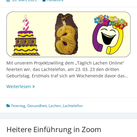
Mit unserem Projektzwilling dem „Täglich Lachen Online“
feierten wir, das Lachtelefon, am 23. 03. 23 den dritten
Geburtstag. Erstmals traf sich am Wochenende davor das…
Drei
Weiterlesen
Jahre
Lachtelefon
–
Feiertag
,
Gesundheit
,
Lachen
,
Lachtelefon
ein
Grund
mehr
Heitere Einführung in Zoom
zu