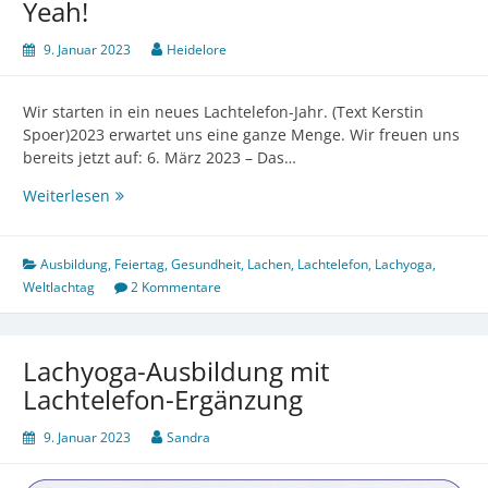
Yeah!
9. Januar 2023
Heidelore
Wir starten in ein neues Lachtelefon-Jahr. (Text Kerstin
Spoer)2023 erwartet uns eine ganze Menge. Wir freuen uns
bereits jetzt auf: 6. März 2023 – Das…
Very
Weiterlesen
Good
…
Year!
Ausbildung
,
Feiertag
,
Gesundheit
,
Lachen
,
Lachtelefon
,
Lachyoga
,
Happy
Weltlachtag
2 Kommentare
New
…
Yeah!
Lachyoga-Ausbildung mit
Lachtelefon-Ergänzung
9. Januar 2023
Sandra