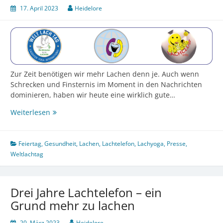
17. April 2023
Heidelore
Zur Zeit benötigen wir mehr Lachen denn je. Auch wenn
Schrecken und Finsternis im Moment in den Nachrichten
dominieren, haben wir heute eine wirklich gute…
Weltlachtag
Weiterlesen
2023
–
Wir
Feiertag
,
Gesundheit
,
Lachen
,
Lachtelefon
,
Lachyoga
,
Presse
,
sind
Weltlachtag
glücklich,
weil
wir
Drei Jahre Lachtelefon – ein
lachen.
Grund mehr zu lachen
20. März 2023
Heidelore