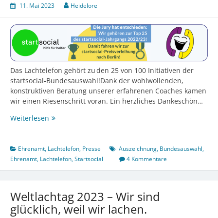
11. Mai 2023
Heidelore
Das Lachtelefon gehört zu den 25 von 100 Initiativen der
startsocial-Bundesauswahl!Dank der wohlwollenden,
konstruktiven Beratung unserer erfahrenen Coaches kamen
wir einen Riesenschritt voran. Ein herzliches Dankeschön…
Bundespreis
Weiterlesen
für
das
Lachtelefon
Ehrenamt
,
Lachtelefon
,
Presse
Auszeichnung
,
Bundesauswahl
,
Ehrenamt
,
Lachtelefon
,
Startsocial
4 Kommentare
Weltlachtag 2023 – Wir sind
glücklich, weil wir lachen.