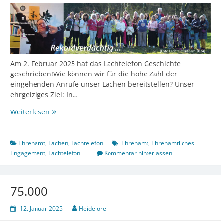
Am 2. Februar 2025 hat das Lachtelefon Geschichte
geschrieben!Wie können wir für die hohe Zahl der
eingehenden Anrufe unser Lachen bereitstellen? Unser
ehrgeiziges Ziel: In…
Rekordverdächtig:
Weiterlesen
Wie
das
Lachtelefon
Ehrenamt
,
Lachen
,
Lachtelefon
Ehrenamt
,
Ehrenamtliches
in
Engagement
,
Lachtelefon
Kommentar hinterlassen
12
Stunden
mehr
75.000
als
24
12. Januar 2025
Heidelore
Stunden