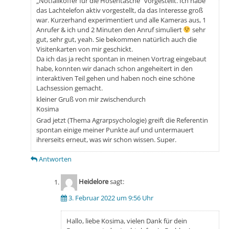
„Notfallkoffer für die Hosentasche“ vorgestellt. Ich habe
das Lachtelefon aktiv vorgestellt, da das Interesse groß
war. Kurzerhand experimentiert und alle Kameras aus, 1
Anrufer & ich und 2 Minuten den Anruf simuliert
sehr
gut, sehr gut, yeah. Sie bekommen natürlich auch die
Visitenkarten von mir geschickt.
Da ich das ja recht spontan in meinen Vortrag eingebaut
habe, konnten wir danach schon angeheitert in den
interaktiven Teil gehen und haben noch eine schöne
Lachsession gemacht.
kleiner Gruß von mir zwischendurch
Kosima
Grad jetzt (Thema Agrarpsychologie) greift die Referentin
spontan einige meiner Punkte auf und untermauert
ihrerseits erneut, was wir schon wissen. Super.
Antworten
Heidelore
sagt:
3. Februar 2022 um 9:56 Uhr
Hallo, liebe Kosima, vielen Dank für dein