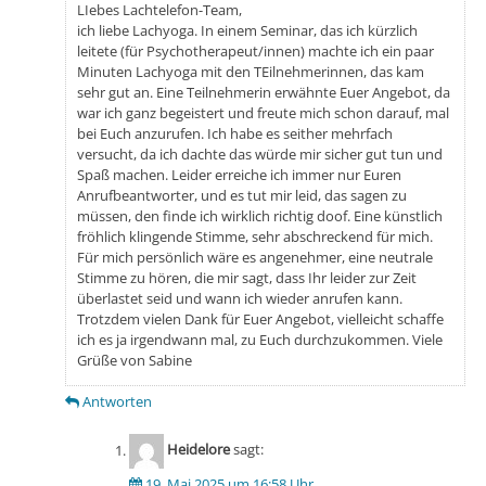
LIebes Lachtelefon-Team,
ich liebe Lachyoga. In einem Seminar, das ich kürzlich
leitete (für Psychotherapeut/innen) machte ich ein paar
Minuten Lachyoga mit den TEilnehmerinnen, das kam
sehr gut an. Eine Teilnehmerin erwähnte Euer Angebot, da
war ich ganz begeistert und freute mich schon darauf, mal
bei Euch anzurufen. Ich habe es seither mehrfach
versucht, da ich dachte das würde mir sicher gut tun und
Spaß machen. Leider erreiche ich immer nur Euren
Anrufbeantworter, und es tut mir leid, das sagen zu
müssen, den finde ich wirklich richtig doof. Eine künstlich
fröhlich klingende Stimme, sehr abschreckend für mich.
Für mich persönlich wäre es angenehmer, eine neutrale
Stimme zu hören, die mir sagt, dass Ihr leider zur Zeit
überlastet seid und wann ich wieder anrufen kann.
Trotzdem vielen Dank für Euer Angebot, vielleicht schaffe
ich es ja irgendwann mal, zu Euch durchzukommen. Viele
Grüße von Sabine
Antworten
Heidelore
sagt:
19. Mai 2025 um 16:58 Uhr