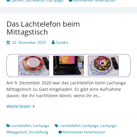
Lachen
,
Lachtelefon
,
Lachyoga
Kommentar hinterlassen
Das Lachtelefon beim
Mittagstisch
22. Dezember 2020
Sandra
Am 9. Dezember 2020 war das Lachtelefon beim Lachyoga
Mittagstisch zu Gast eingeladen. Es gibt eine Aufnahme
davon, die ihr nachhören könnt, wenn ihr es…
Das
Weiterlesen
Lachtelefon
beim
Mittagstisch
Lachtelefon
,
Lachyoga
Lachtelefon
,
Lachyoga
,
Lachyoga
Mittagstisch
,
Vorstellung
Kommentar hinterlassen