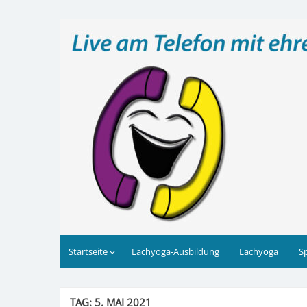
Zum
Inhalt
Lachtelefon
Live am Telefon mit ehrenamtlichen Lachprofis 
springen
Startseite
Lachyoga-Ausbildung
Lachyoga
S
TAG:
5. MAI 2021