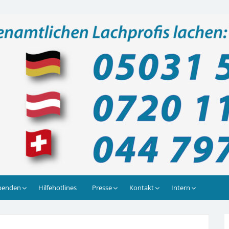
lachen: Täglich 9 – 21 Uhr, auch am Wochenende
penden
Hilfehotlines
Presse
Kontakt
Intern