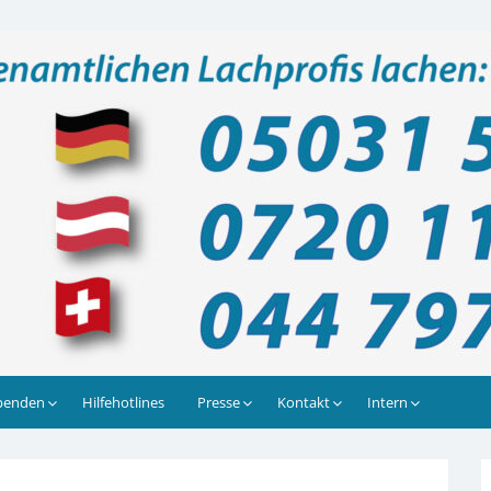
lachen: Täglich 9 – 21 Uhr, auch am Wochenende
penden
Hilfehotlines
Presse
Kontakt
Intern